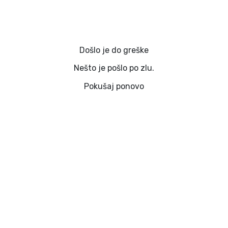
Došlo je do greške
Nešto je pošlo po zlu.
Pokušaj ponovo